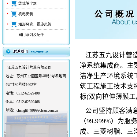
袋式除尘器
机电安装
矩形风管、螺旋风管
阀门系列及配件
江苏五九设计营造
净系统集成商。主
江苏五九设计营造有限公司
洁净生产环境系统
地址：
苏州工业园区唯华路3号君地商
务广场9号楼1602室
筑工程施工技术支
电话：
0512-62529498
标(双向拉伸薄膜工
传真：
0512-62529468
公司坚持顾客满意
邮箱：chenglt@99999clean.com.cn
（99.999%）
成、三菱树脂、三